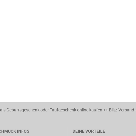
ls Geburtsgeschenk oder Taufgeschenk online kaufen ++ Blitz-Versand
CHMUCK INFOS
DEINE VORTEILE