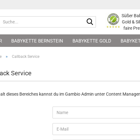
Süßer Ba
Suche...
Gold & Si
faire Pre
R
BABYKETTE BERNSTEIN
BABYKETTE GOLD
BABYKET
BURT GLÜCKSBRINGER
MAMA-SCHMUCK ZUR GEBURT
G
»
e
Callback Service
ack Service
alt dieses Bereiches kannst du im Gambio Admin unter Content Manager -> 
ACK
CE