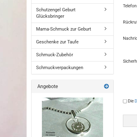
Telef
Schutzengel Geburt
Glücksbringer
Rückru
Mama-Schmuck zur Geburt
Nachri
Geschenke zur Taufe
Schmuck-Zubehör
Sicher
Schmuckverpackungen
Angebote
DATEN
Die
D