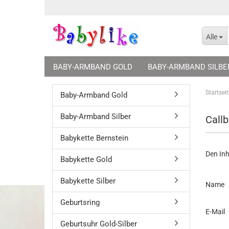
Alle
BABY-ARMBAND GOLD
BABY-ARMBAND SILBE
GEBURTSUHR GOLD-SILBER
SCHUTZENGEL GE
Startseit
Baby-Armband Gold
SCHMUCKVERPACKUNGEN
Baby-Armband Silber
Callb
Babykette Bernstein
Den Inh
Babykette Gold
CALLB
Babykette Silber
Name
SERVI
Geburtsring
E-Mail
Geburtsuhr Gold-Silber