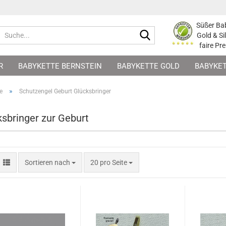
Süßer Ba
Suche...
Gold & Si
faire Pre
R
BABYKETTE BERNSTEIN
BABYKETTE GOLD
BABYKET
BURT GLÜCKSBRINGER
MAMA-SCHMUCK ZUR GEBURT
G
»
e
Schutzengel Geburt Glücksbringer
ksbringer zur Geburt
Sortieren nach
pro Seite
Sortieren nach
20 pro Seite