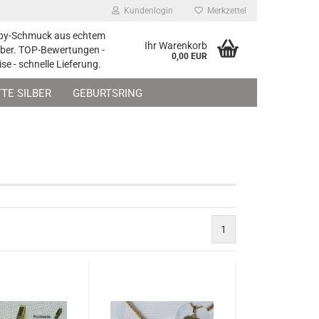
Kundenlogin
Merkzettel
by-Schmuck aus echtem
Ihr Warenkorb
lber. TOP-Bewertungen -
0,00 EUR
ise - schnelle Lieferung.
TE SILBER
GEBURTSRING
ESCHENKE ZUR TAUFE
SCHMUCK-ZUBEHÖR
1