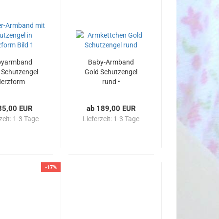
byarmband
Baby-Armband
r Schutzengel
Gold Schutzengel
erzform
rund •
333/585/750/-
Gold • 14/12 cm •
35,00 EUR
ab 189,00 EUR
inkl. Gravur
zeit:
1-3 Tage
Lieferzeit:
1-3 Tage
-17%