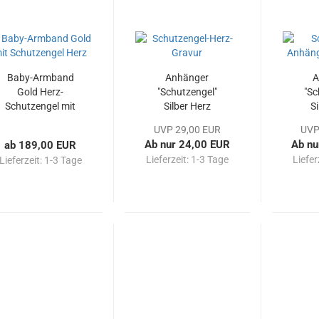
Baby-Armband
Anhänger
A
Gold Herz-
"Schutzengel"
"Sc
Schutzengel mit
Silber Herz
Si
Gravur •
Seg
UVP 29,00 EUR
UVP
333/585/-Gold •
Ab nur 24,00 EUR
Ab nu
ab 189,00 EUR
14 cm
Lieferzeit:
1-3 Tage
Liefer
Lieferzeit:
1-3 Tage