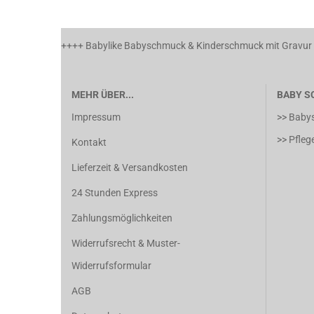
++++ Babylike Babyschmuck & Kinderschmuck mit Gravur a
MEHR ÜBER...
BABY S
Impressum
>> Baby
>> Pfle
Kontakt
Lieferzeit & Versandkosten
24 Stunden Express
Zahlungsmöglichkeiten
Widerrufsrecht & Muster-
Widerrufsformular
AGB