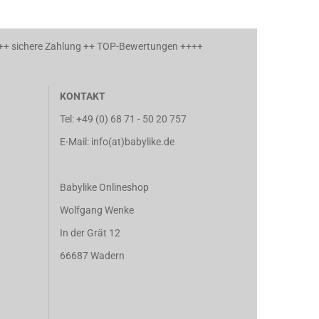
 ++ sichere Zahlung ++ TOP-Bewertungen ++++
KONTAKT
Tel:
+49 (0) 68 71 - 50 20 757
E-Mail: info(at)babylike.de
Babylike Onlineshop
Wolfgang Wenke
In der Grät 12
66687 Wadern