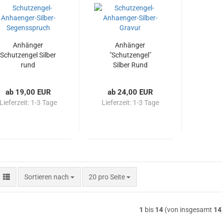
Anhänger
Anhänger
Schutzengel Silber
"Schutzengel"
rund
Silber Rund
Gravur
ab 19,00 EUR
ab 24,00 EUR
Lieferzeit:
1-3 Tage
Lieferzeit:
1-3 Tage
Sortieren nach
pro Seite
Sortieren nach
20 pro Seite
1
bis
14
(von insgesamt
14