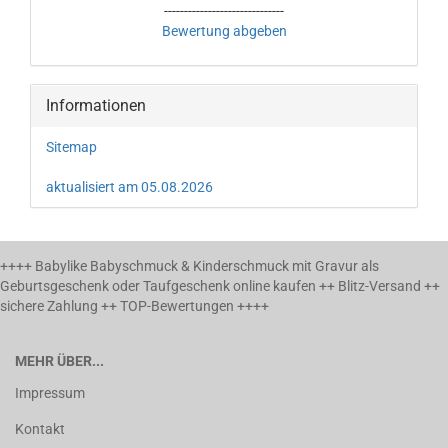
------------------------------
Bewertung abgeben
Informationen
Sitemap
aktualisiert am 05.08.2026
++++ Babylike Babyschmuck & Kinderschmuck mit Gravur als
Geburtsgeschenk oder Taufgeschenk online kaufen ++ Blitz-Versand ++
sichere Zahlung ++ TOP-Bewertungen ++++
MEHR ÜBER...
Impressum
Kontakt