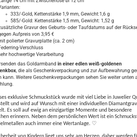
Länge 14 cm mit Zwischenöse bi 12 cm
Varianten:
333/-Gold, Kettenstärke 1,9 mm, Gewicht:1,6 g
585/-Gold: Kettenstärke 1,5 mm, Gewicht: 1,52 g
zusätzliche Gravur des Geburts- oder Taufdatums auf der Rückse
gegen Aufpreis von 3,95 €
mit polierter Gravurplatte (ca. 2 cm)
Federring-Verschluss
sehr hochwertige Verarbeitung
ersenden das Goldarmband
in einer edlen weiß-goldenen
enkbox
, die als Geschenkverpackung und zur Aufbewahrung ge
 kann. Weitere Geschenkverpackungen sehen Sie weiter unten 
hlung.
ses exklusive Schmuckstück wurde
mit viel Liebe in Juwelier Q
tellt und wird auf Wunsch mit einer individuellen Diamantgra
lt. Es soll auf ewig an einzigartige Momente und besondere
hen erinnern. Neben dem persönlichen Wert ist ein Schmucks
♡
delmetallen auch immer eine Wertanlage.
cherheit von Kindern liegt uns sehr am Herzen, daher werden f