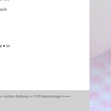
noch
e • In
 ++ sichere Zahlung ++ TOP-Bewertungen ++++