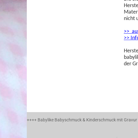
Herste
Materi
nicht 
>> aus
>> In
Herste
babyl
der G
++++ Babylike Babyschmuck & Kinderschmuck mit Gravur a