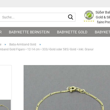
Süßer Ba
Suche...
Gold & Si
faire Pre
R
BABYKETTE BERNSTEIN
BABYKETTE GOLD
BABYKET
BURT GLÜCKSBRINGER
MAMA-SCHMUCK ZUR GEBURT
G
»
»
e
Baby-Armband Gold
band Gold Figaro • 12-14 cm • 333/-Gold oder 585/-Gold • inkl. Gravur