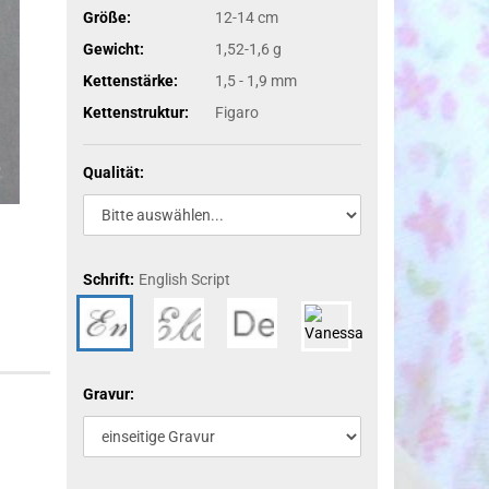
Größe:
12-14 cm
Gewicht:
1,52-1,6 g
Kettenstärke:
1,5 - 1,9 mm
Kettenstruktur:
Figaro
Qualität:
Schrift:
English Script
Gravur:
)