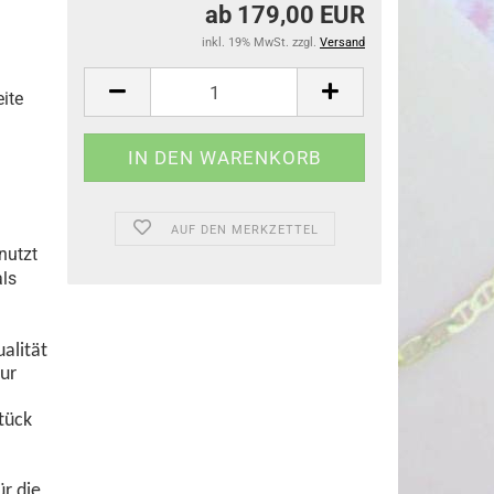
ab 179,00 EUR
inkl. 19% MwSt. zzgl.
Versand
ite
AUF DEN MERKZETTEL
nutzt
als
ualität
vur
tück
ür die