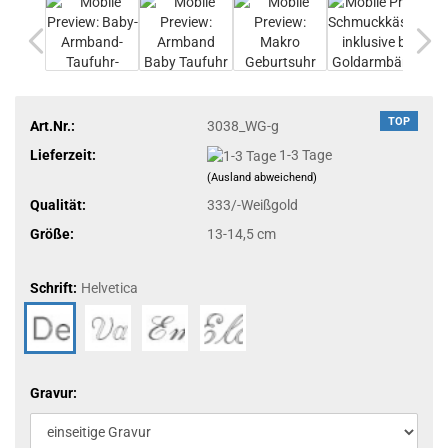
TOP
Art.Nr.:
3038_WG-g
Lieferzeit:
1-3 Tage
(Ausland abweichend)
Qualität:
333/-Weißgold
Größe:
13-14,5 cm
Schrift:
Helvetica
Gravur: