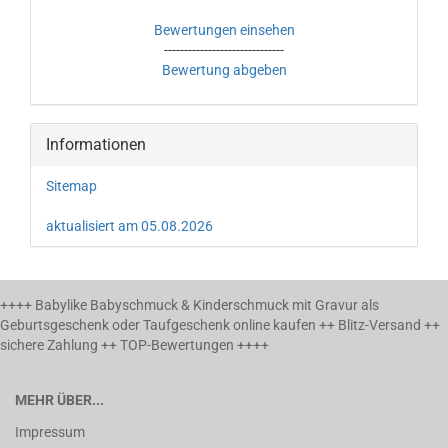
Bewertungen einsehen
------------------------------
Bewertung abgeben
Informationen
Sitemap
aktualisiert am 05.08.2026
++++ Babylike Babyschmuck & Kinderschmuck mit Gravur als
Geburtsgeschenk oder Taufgeschenk online kaufen ++ Blitz-Versand ++
sichere Zahlung ++ TOP-Bewertungen ++++
MEHR ÜBER...
Impressum