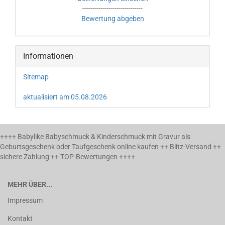
------------------------------
Bewertung abgeben
Informationen
Sitemap
aktualisiert am 05.08.2026
++++ Babylike Babyschmuck & Kinderschmuck mit Gravur als
Geburtsgeschenk oder Taufgeschenk online kaufen ++ Blitz-Versand ++
sichere Zahlung ++ TOP-Bewertungen ++++
MEHR ÜBER...
Impressum
Kontakt